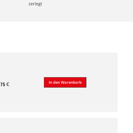
zerlegt
In den Warenkorb
,75 €