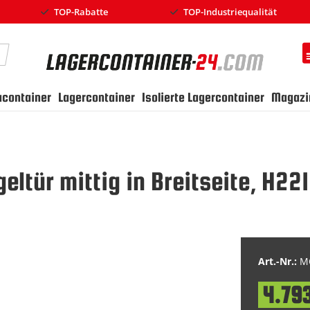
TOP-Rabatte
TOP-Industriequalität
earch
ucontainer
Lagercontainer
Isolierte Lagercontainer
Magazi
geltür mittig in Breitseite, H2
Art.-Nr.:
MC
4.793
Special