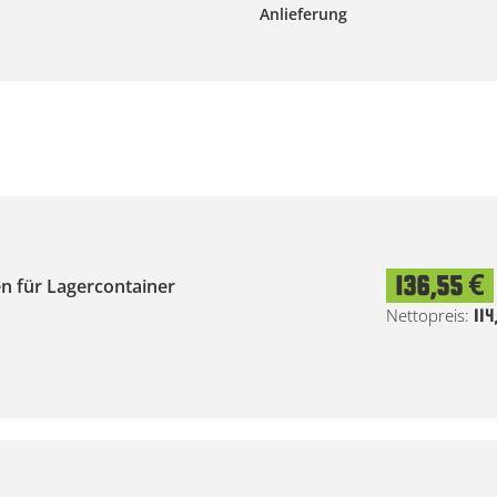
Anlieferung
136,55 €
n für Lagercontainer
114