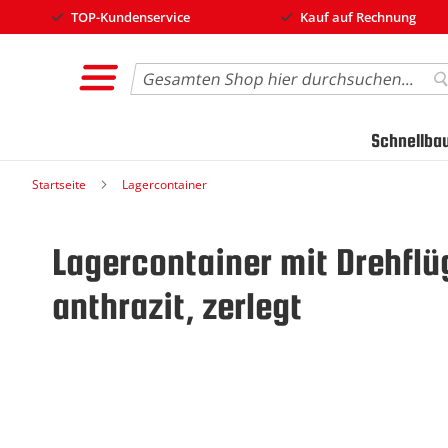
TOP-Kundenservice
Kauf auf Rechnung
Search
S
Schnellba
Startseite
Lagercontainer
Lagercontainer mit Drehflü
anthrazit, zerlegt
Zum
Ende
der
Bildgalerie
springen