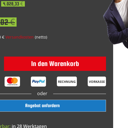
4.028,33 €
,02 €
0 €
Versandkosten
(netto)
In den Warenkorb
RECHNUNG
VORKASSE
oder
Angebot anfordern
rbar:
in 28 Werktagen