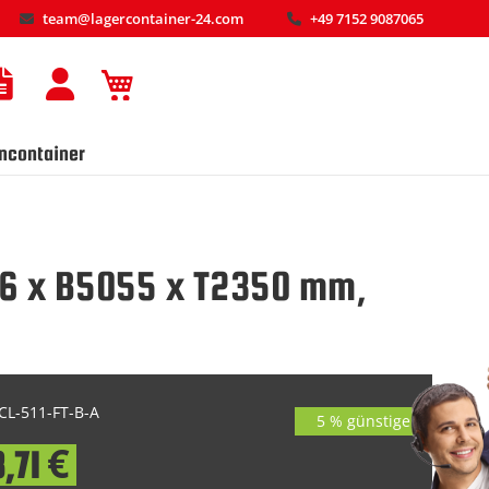
team@lagercontainer-24.com
+49 7152 9087065
Mein Warenkorb
ncontainer
216 x B5055 x T2350 mm,
L-511-FT-B-A
5 % günstiger
,71 €