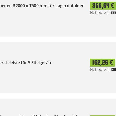
356,64 €
 Ebenen B2000 x T500 mm für Lagecontainer
29
162,26 €
äteleiste für 5 Stielgeräte
136