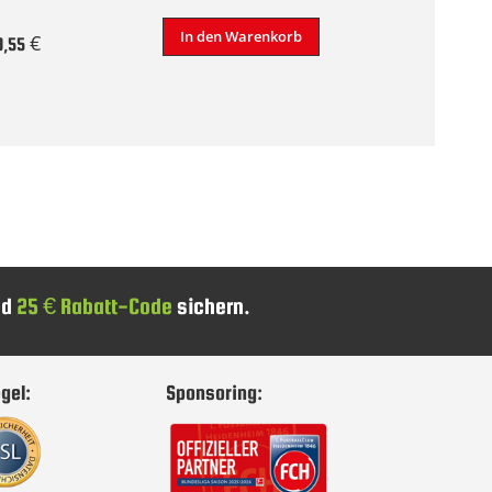
In den Warenkorb
0,55 €
nd
25 € Rabatt-Code
sichern.
gel:
Sponsoring: