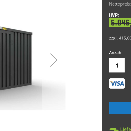
Price
UVP:
5.046
zzgl. 415,0
Liefe