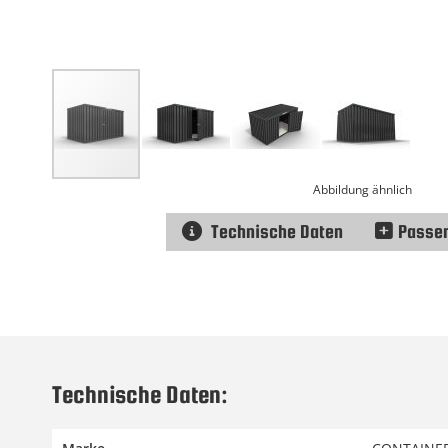
Abbildung ähnlich
Technische Daten
Passe
Zum
Anfang
der
Bildgalerie
springen
Technische Daten: