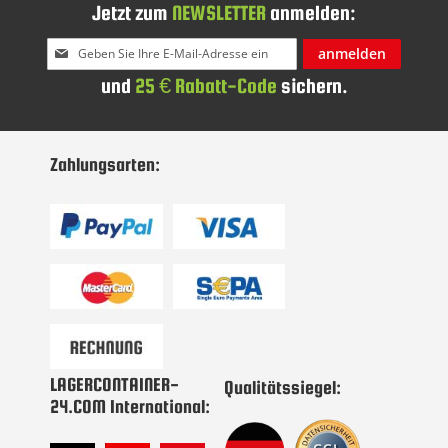
Jetzt zum
NEWSLETTER
anmelden:
Melden
anmelden
Sie
und
25 € Rabatt-Code
sichern.
sich
für
unseren
Newsletter
Zahlungsarten:
an:
LAGERCONTAINER-
Qualitätssiegel:
24.COM International: