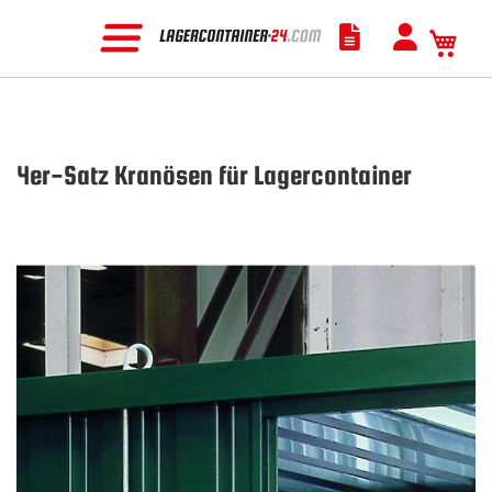
Mein
4er-Satz Kranösen für Lagercontainer
Zum
Ende
der
Bildgalerie
springen