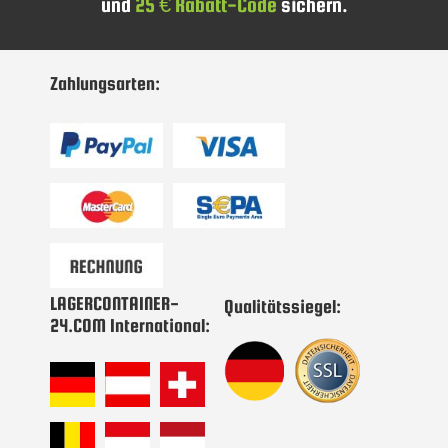
und
25 € Rabatt-Code
sichern.
sich
für
unseren
Newsletter
Zahlungsarten:
an:
LAGERCONTAINER-
Qualitätssiegel:
24.COM International: