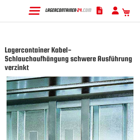
Mein
Lagercontainer Kabel-
Schlauchaufhängung schwere Ausführung
verzinkt
Zum
Ende
der
Bildgalerie
springen