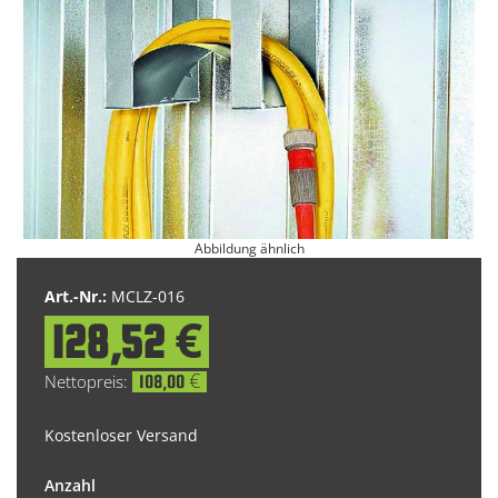
Abbildung ähnlich
Zum
Anfang
Art.-Nr.:
MCLZ-016
der
128,52 €
Bildgalerie
springen
108,00 €
Kostenloser Versand