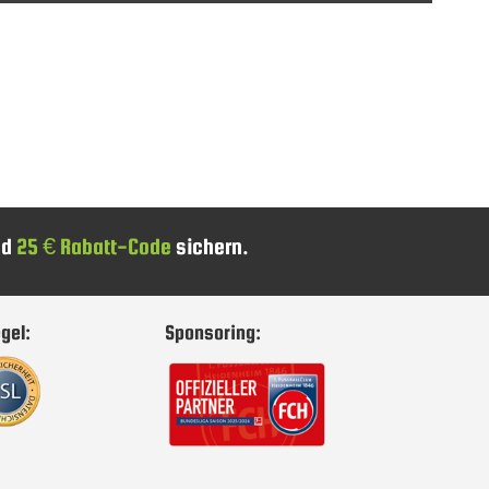
nd
25 € Rabatt-Code
sichern.
gel:
Sponsoring: