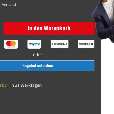
r Versand
In den Warenkorb
RECHNUNG
VORKASSE
oder
Angebot anfordern
rbar:
in 21 Werktagen