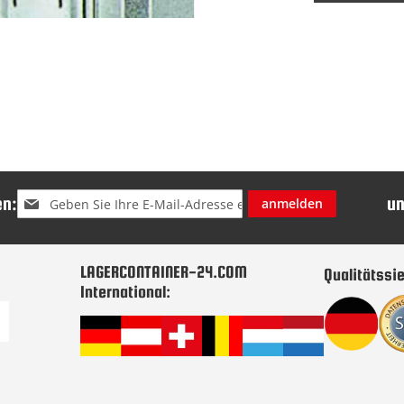
Melden
n:
u
anmelden
Sie
sich
für
unseren
LAGERCONTAINER-24.COM
Qualitätssie
Newsletter
International:
an: