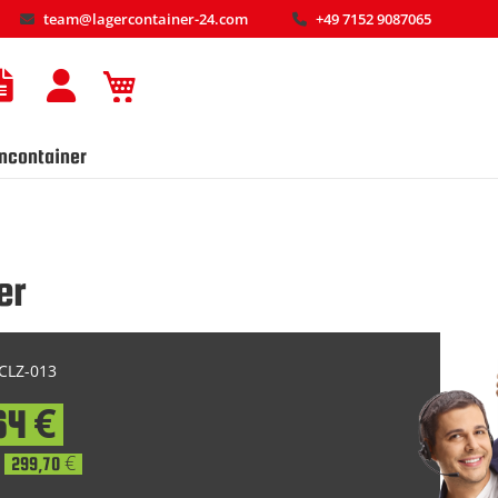
team@lagercontainer-24.com
+49 7152 9087065
Mein Warenkorb
ncontainer
er
LZ-013
64 €
299,70 €