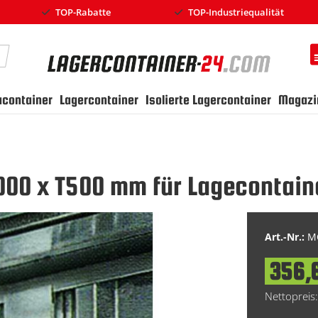
TOP-Rabatte
TOP-Industriequalität
earch
ucontainer
Lagercontainer
Isolierte Lagercontainer
Magazi
000 x T500 mm für Lagecontain
Art.-Nr.:
MC
356,