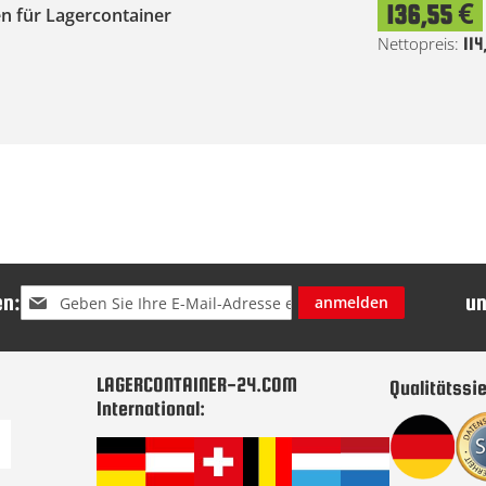
136,55 €
n für Lagercontainer
114
Melden
n:
u
anmelden
Sie
sich
für
unseren
LAGERCONTAINER-24.COM
Qualitätssie
Newsletter
International:
an: