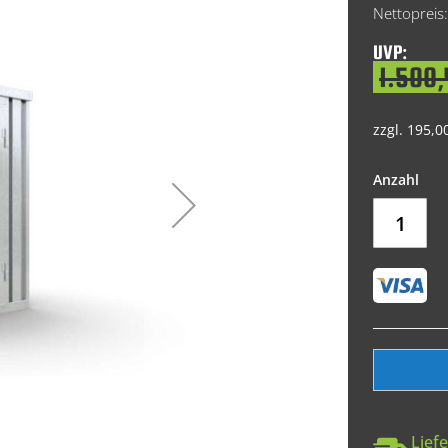
Price
UVP:
1.500,
zzgl. 195,0
Liefe