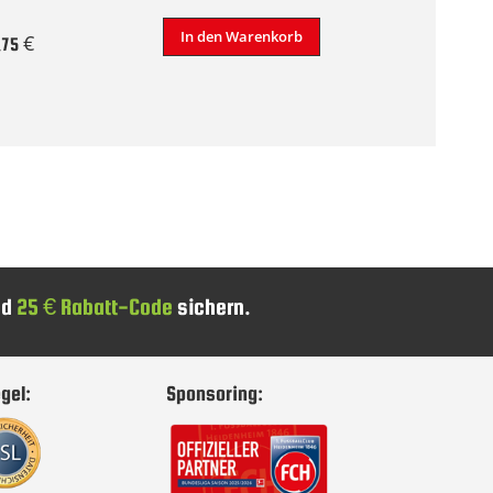
In den Warenkorb
,75 €
nd
25 € Rabatt-Code
sichern.
gel:
Sponsoring: