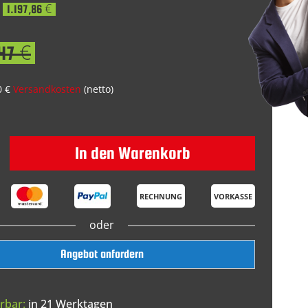
1.197,86 €
47 €
0 €
Versandkosten
(netto)
In den Warenkorb
RECHNUNG
VORKASSE
oder
Angebot anfordern
rbar:
in 21 Werktagen