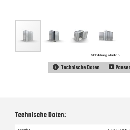
Abbildung ähnlich
Technische Daten
Passe
Zum
Anfang
der
Bildgalerie
springen
Technische Daten: