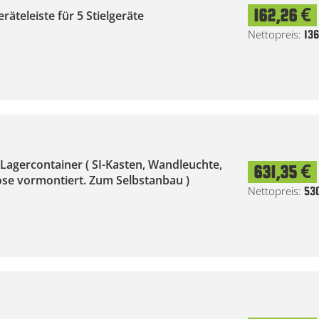
162,26 €
äteleiste für 5 Stielgeräte
136
 Lagercontainer ( SI-Kasten, Wandleuchte,
631,35 €
ose vormontiert. Zum Selbstanbau )
53