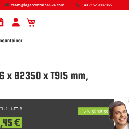
team@lagercontainer-24.com
+49 7152 9087065
Mein Warenkorb
ncontainer
196 x B2350 x T915 mm,
L-111-FT-B
5 % günstiger
5,45 €