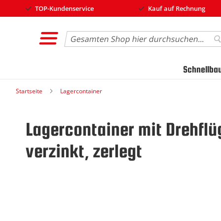
TOP-Kundenservice
Kauf auf Rechnung
Search
S
Schnellba
Startseite
Lagercontainer
Lagercontainer mit Drehflüg
verzinkt, zerlegt
Zum
Ende
der
Bildgalerie
springen