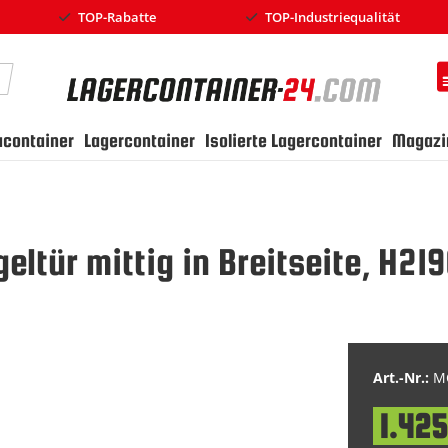
TOP-Rabatte
TOP-Industriequalität
earch
ucontainer
Lagercontainer
Isolierte Lagercontainer
Magazi
eltür mittig in Breitseite, H2
Art.-Nr.:
MC
1.42
Special