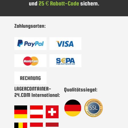
und
25 € Rabatt-Code
sichern.
sich
für
unseren
Newsletter
Zahlungsarten:
an:
LAGERCONTAINER-
Qualitätssiegel:
24.COM International: