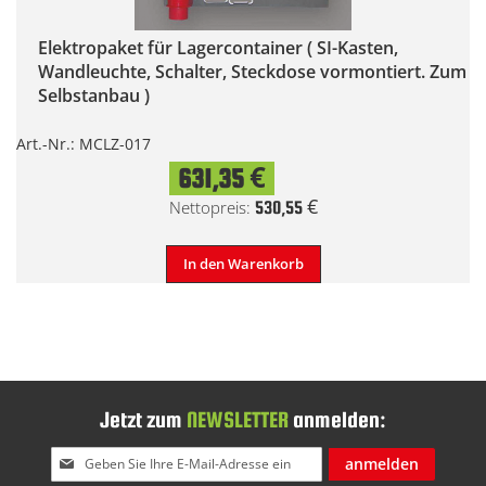
Elektropaket für Lagercontainer ( SI-Kasten,
Wandleuchte, Schalter, Steckdose vormontiert. Zum
Selbstanbau )
Art.-Nr.: MCLZ-017
631,35 €
530,55 €
In den Warenkorb
Jetzt zum
NEWSLETTER
anmelden:
Melden
anmelden
Sie