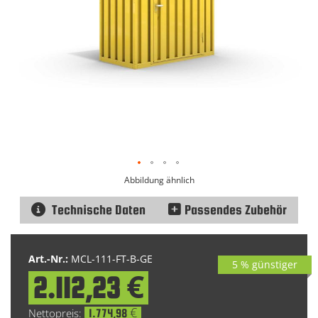
Abbildung ähnlich
Technische Daten
Passendes Zubehör
Zum
Anfang
Art.-Nr.:
MCL-111-FT-B-GE
5 % günstiger
der
2.112,23 €
Bildgalerie
Special
springen
Price
1.774,98 €