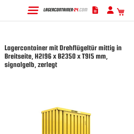
Mein
Lagercontainer mit Drehflügeltür mittig in
Breitseite, H2196 x B2350 x T915 mm,
signalgelb, zerlegt
Zum
Ende
der
Bildgalerie
springen