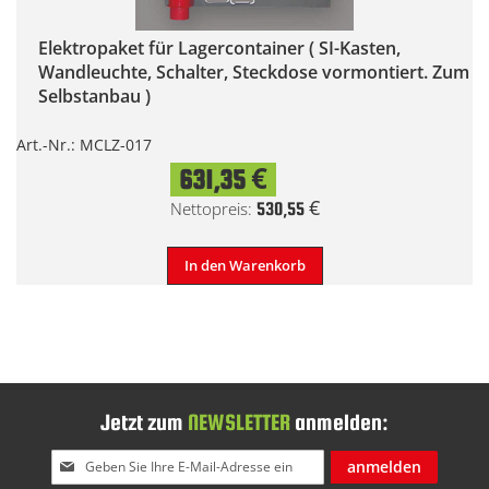
Elektropaket für Lagercontainer ( SI-Kasten,
Wandleuchte, Schalter, Steckdose vormontiert. Zum
Selbstanbau )
Art.-Nr.: MCLZ-017
631,35 €
530,55 €
In den Warenkorb
Jetzt zum
NEWSLETTER
anmelden:
Melden
anmelden
Sie