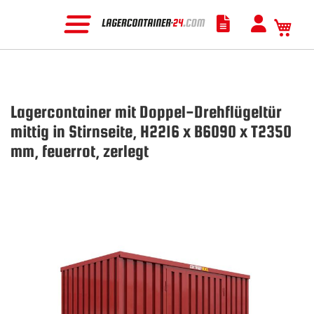
Mein
Lagercontainer mit Doppel-Drehflügeltür
mittig in Stirnseite, H2216 x B6090 x T2350
mm, feuerrot, zerlegt
Zum
Ende
der
Bildgalerie
springen