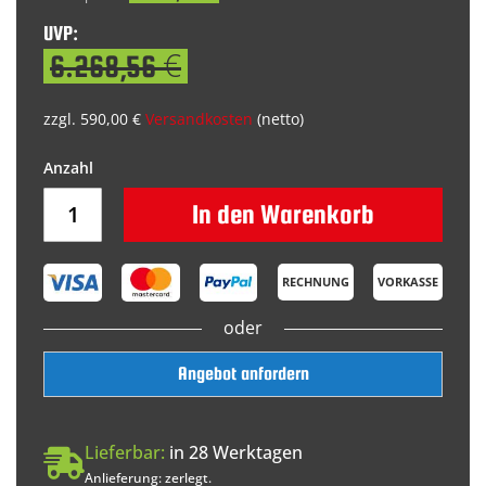
UVP:
6.268,56 €
zzgl. 590,00 €
Versandkosten
(netto)
In den Warenkorb
RECHNUNG
VORKASSE
oder
Angebot anfordern
Lieferbar:
in 28 Werktagen
Anlieferung: zerlegt.