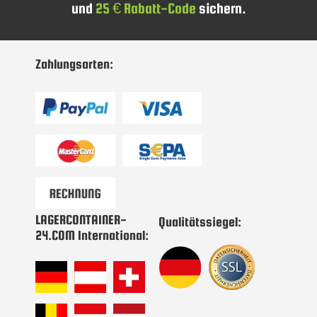
und
25 € Rabatt-Code
sichern.
sich
für
unseren
Newsletter
Zahlungsarten:
an:
LAGERCONTAINER-
Qualitätssiegel:
24.COM International: