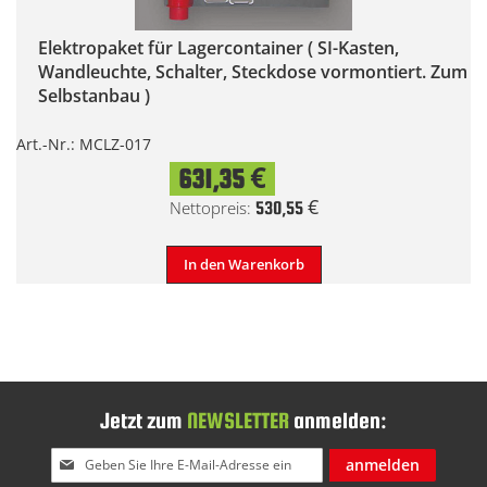
Elektropaket für Lagercontainer ( SI-Kasten,
Wandleuchte, Schalter, Steckdose vormontiert. Zum
Selbstanbau )
Art.-Nr.: MCLZ-017
631,35 €
530,55 €
In den Warenkorb
Jetzt zum
NEWSLETTER
anmelden:
Melden
anmelden
Sie