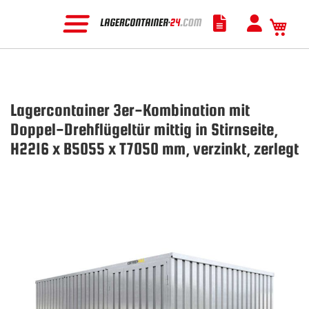
Mein
Lagercontainer 3er-Kombination mit
Doppel-Drehflügeltür mittig in Stirnseite,
H2216 x B5055 x T7050 mm, verzinkt, zerlegt
Zum
Ende
der
Bildgalerie
springen