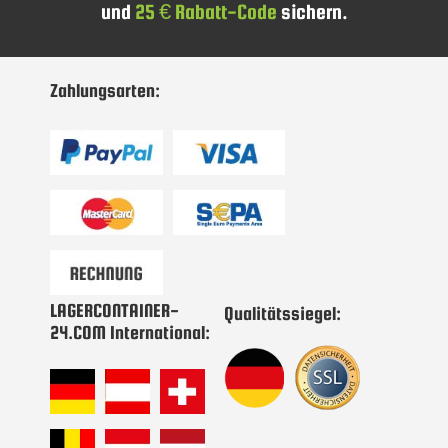
und
25 € Rabatt-Code
sichern.
sich
für
unseren
Newsletter
Zahlungsarten:
an:
LAGERCONTAINER-
Qualitätssiegel:
24.COM International: