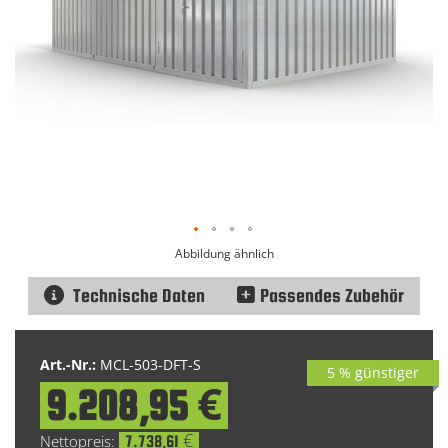
Abbildung ähnlich
Technische Daten
Passendes Zubehör
Zum
Anfang
Art.-Nr.:
MCL-503-DFT-S
5 % günstiger
der
9.208,95 €
Bildgalerie
Special
springen
Price
7.738,61 €