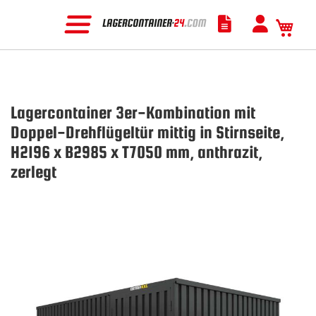
Mein
Lagercontainer 3er-Kombination mit
Doppel-Drehflügeltür mittig in Stirnseite,
H2196 x B2985 x T7050 mm, anthrazit,
zerlegt
Zum
Ende
der
Bildgalerie
springen