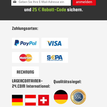
Melden
anmelden
Sie
und
25 € Rabatt-Code
sichern.
sich
für
unseren
Newsletter
Zahlungsarten:
an:
LAGERCONTAINER-
Qualitätssiegel:
24.COM International: