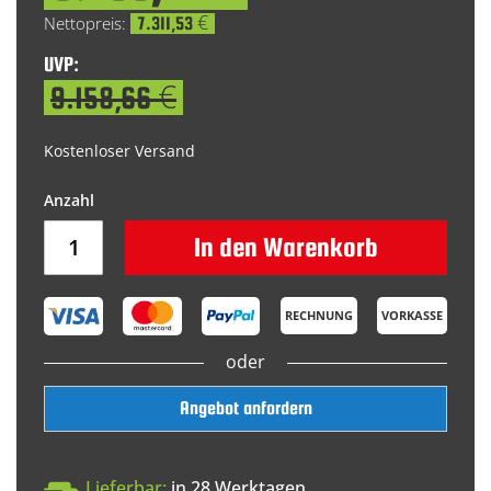
Price
7.311,53 €
UVP:
9.158,66 €
Kostenloser Versand
In den Warenkorb
RECHNUNG
VORKASSE
oder
Angebot anfordern
Lieferbar:
in 28 Werktagen