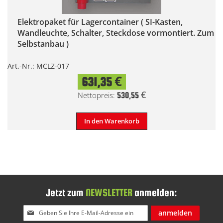
Elektropaket für Lagercontainer ( SI-Kasten,
Wandleuchte, Schalter, Steckdose vormontiert. Zum
Selbstanbau )
Art.-Nr.: MCLZ-017
631,35 €
530,55 €
In den Warenkorb
Jetzt zum
NEWSLETTER
anmelden:
Melden
anmelden
Sie