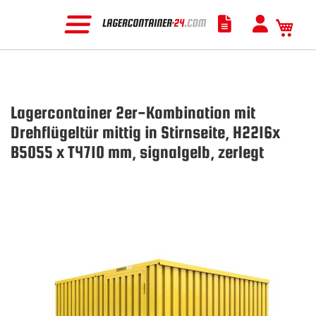
Mein
Lagercontainer 2er-Kombination mit
Drehflügeltür mittig in Stirnseite, H2216x
B5055 x T4710 mm, signalgelb, zerlegt
Zum
Ende
der
Bildgalerie
springen