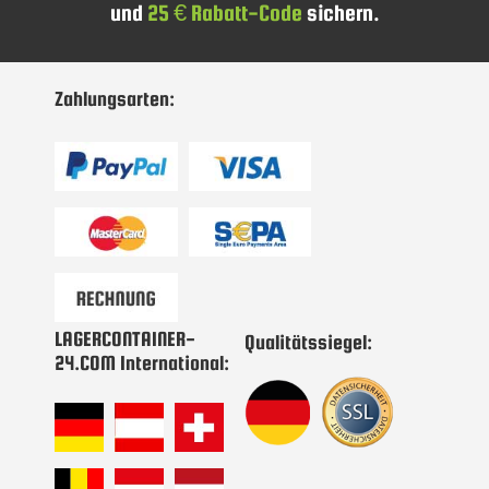
und
25 € Rabatt-Code
sichern.
sich
für
unseren
Newsletter
Zahlungsarten:
an:
LAGERCONTAINER-
Qualitätssiegel:
24.COM International: