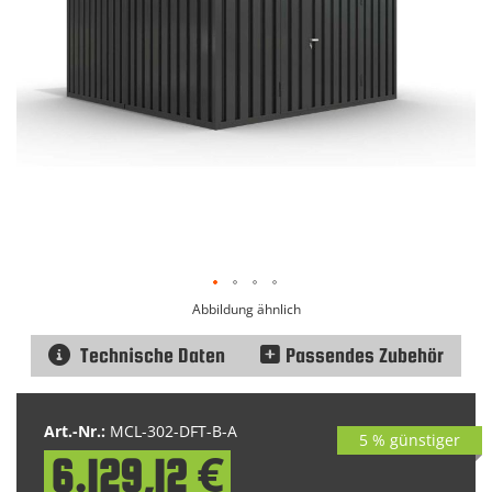
Abbildung ähnlich
Technische Daten
Passendes Zubehör
Zum
Anfang
Art.-Nr.:
MCL-302-DFT-B-A
5 % günstiger
der
6.129,12 €
Bildgalerie
Special
springen