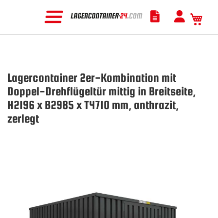
Mein
Lagercontainer 2er-Kombination mit
Doppel-Drehflügeltür mittig in Breitseite,
H2196 x B2985 x T4710 mm, anthrazit,
zerlegt
Zum
Ende
der
Bildgalerie
springen