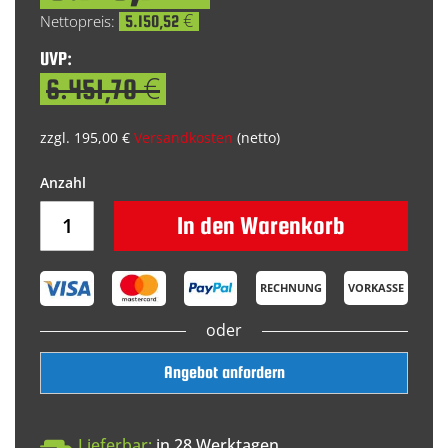
Price
5.150,52 €
UVP:
6.451,70 €
zzgl. 195,00 €
Versandkosten
(netto)
In den Warenkorb
RECHNUNG
VORKASSE
oder
Angebot anfordern
Lieferbar:
in 28 Werktagen