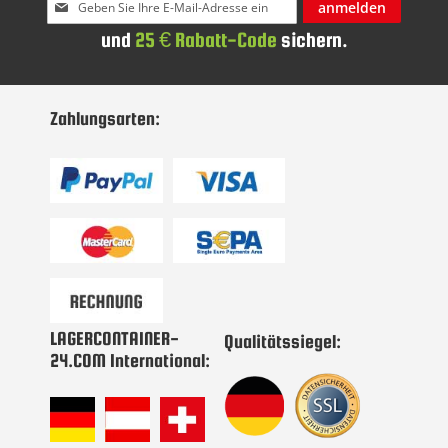
Melden
anmelden
Sie
und
25 € Rabatt-Code
sichern.
sich
für
unseren
Newsletter
Zahlungsarten:
an:
LAGERCONTAINER-
Qualitätssiegel:
24.COM International: