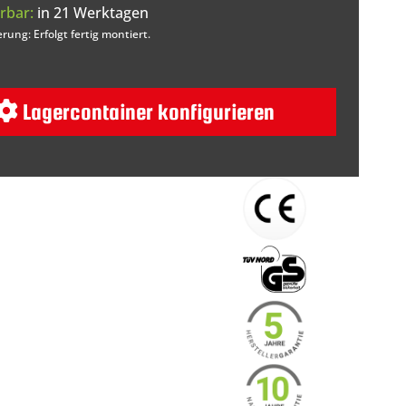
rbar:
in 21 Werktagen
erung: Erfolgt fertig montiert.
Lagercontainer konfigurieren