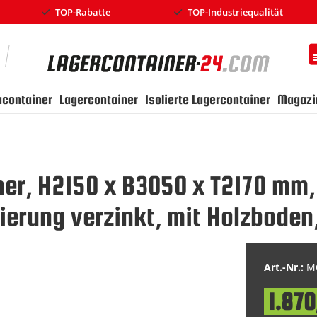
TOP-Rabatte
TOP-Industriequalität
earch
ucontainer
Lagercontainer
Isolierte Lagercontainer
Magazi
ner, H2150 x B3050 x T2170 mm, 
erung verzinkt, mit Holzboden
Art.-Nr.:
MC
1.870
Special