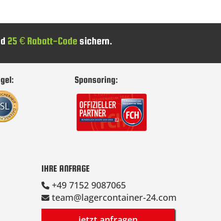
nd
25 € Rabatt-Code
sichern.
gel:
Sponsoring:
IHRE ANFRAGE
+49 7152 9087065
team@lagercontainer-24.com
jetzt anfragen