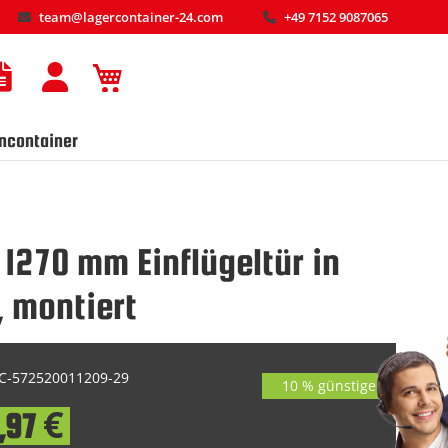
team@lagercontainer-24.com
+49 7152 9087065
Mein Warenkorb
ncontainer
1270 mm Einflügeltür in
, montiert
-572520011209-29
10 % günstiger
,97 €