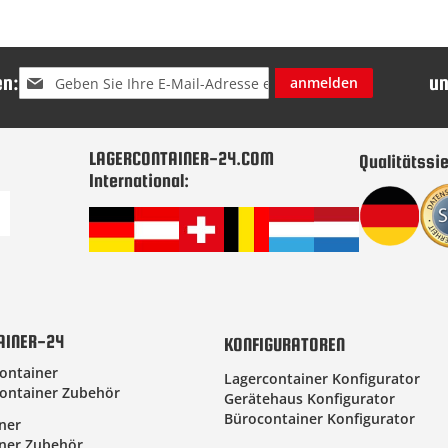
Melden
n:
u
anmelden
Sie
sich
für
unseren
LAGERCONTAINER-24.COM
Qualitätssie
Newsletter
International:
an:
AINER-24
KONFIGURATOREN
ontainer
Lagercontainer Konfigurator
ontainer Zubehör
Gerätehaus Konfigurator
Bürocontainer Konfigurator
ner
ner Zubehör