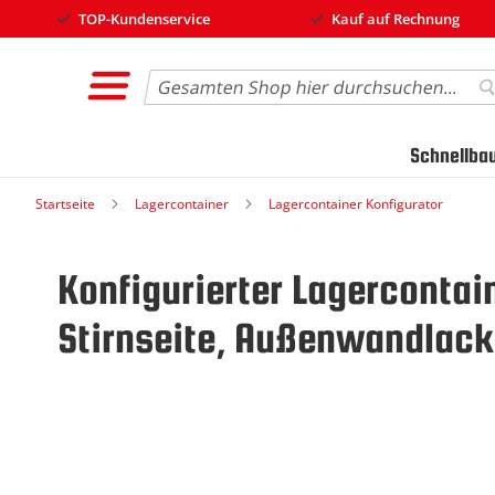
TOP-Kundenservice
Kauf auf Rechnung
Search
S
Schnellba
Startseite
Lagercontainer
Lagercontainer Konfigurator
Konfigurierter Lagercontai
Stirnseite, Außenwandlacki
Zum
Ende
der
Bildgalerie
springen