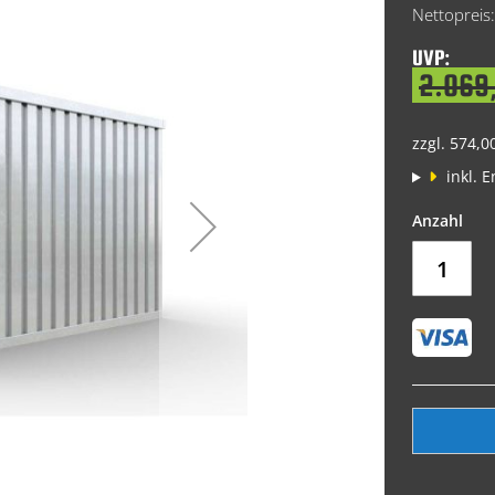
Price
UVP:
2.069
zzgl. 574,0
inkl. 