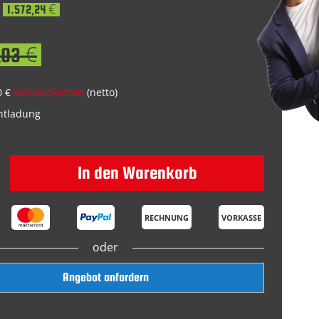
1.572,24 €
,03 €
0 €
Versandkosten
(netto)
Entladung
In den Warenkorb
RECHNUNG
VORKASSE
oder
Angebot anfordern