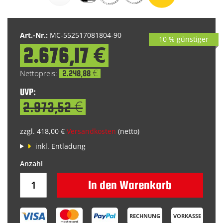
Bildgalerie
springen
Art.-Nr.:
MC-552517081804-90
10 % günstiger
2.676,17 €
Special
Price
2.248,88 €
UVP:
2.973,52 €
zzgl. 418,00 €
Versandkosten
(netto)
inkl. Entladung
In den Warenkorb
RECHNUNG
VORKASSE