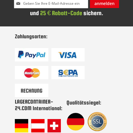
Melden
anmelden
Sie
und
25 € Rabatt-Code
sichern.
sich
für
unseren
Newsletter
Zahlungsarten:
an:
LAGERCONTAINER-
Qualitätssiegel:
24.COM International: