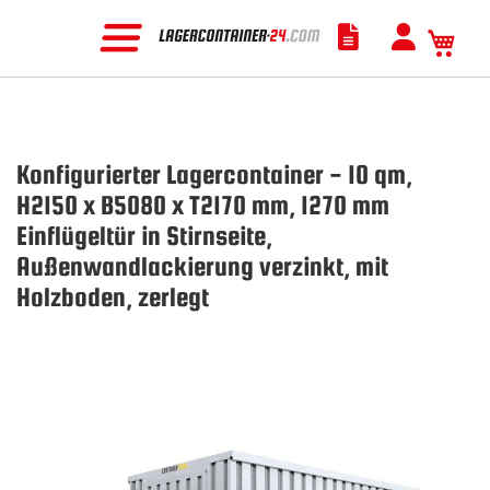
Mein
Konfigurierter Lagercontainer - 10 qm,
H2150 x B5080 x T2170 mm, 1270 mm
Einflügeltür in Stirnseite,
Außenwandlackierung verzinkt, mit
Holzboden, zerlegt
Zum
Ende
der
Bildgalerie
springen