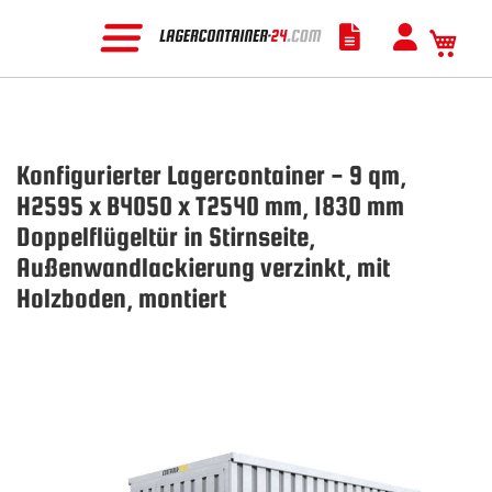
Mein
Konfigurierter Lagercontainer - 9 qm,
H2595 x B4050 x T2540 mm, 1830 mm
Doppelflügeltür in Stirnseite,
Außenwandlackierung verzinkt, mit
Holzboden, montiert
Zum
Ende
der
Bildgalerie
springen