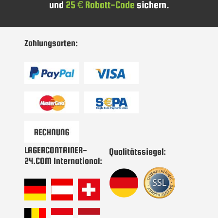
und
25 € Rabatt-Code
sichern.
sich
für
unseren
Newsletter
Zahlungsarten:
an:
LAGERCONTAINER-
Qualitätssiegel:
24.COM International: