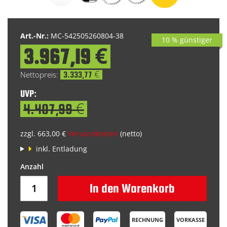
Bildgalerie
springen
Art.-Nr.:
MC-542505260804-38
10 % günstiger
3.967,19 €
Special
Price
3.333,77 €
UVP:
4.407,99 €
zzgl. 663,00 €
Versandkosten
(netto)
inkl. Entladung
In den Warenkorb
RECHNUNG
VORKASSE