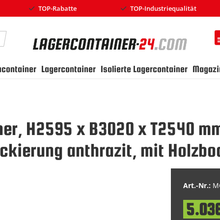
TOP-Rabatte
TOP-Industriequalität
earch
ucontainer
Lagercontainer
Isolierte Lagercontainer
Magazi
iner, H2595 x B3020 x T2540 mm
ckierung anthrazit, mit Holzbo
Art.-Nr.:
MC
5.03
Special