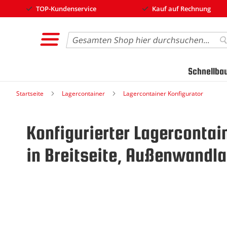
TOP-Kundenservice
Kauf auf Rechnung
Search
S
Schnellba
Startseite
Lagercontainer
Lagercontainer Konfigurator
Konfigurierter Lagerconta
in Breitseite, Außenwandla
Zum
Ende
der
Bildgalerie
springen