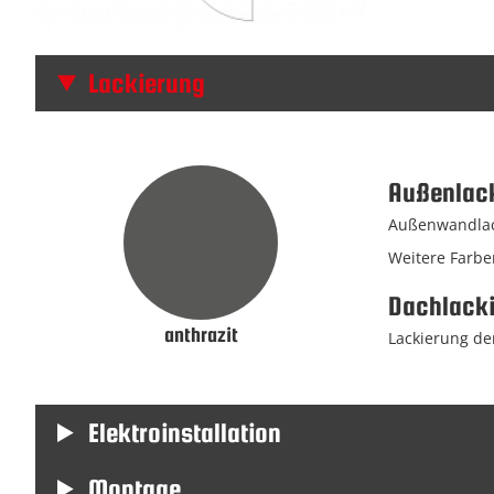
Lackierung
Außenlac
Außenwandlack
Weitere Farbe
Dachlack
anthrazit
Lackierung der
Elektroinstallation
Montage