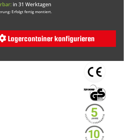
rbar:
in 31 Werktagen
erung: Erfolgt fertig montiert.
Lagercontainer konfigurieren