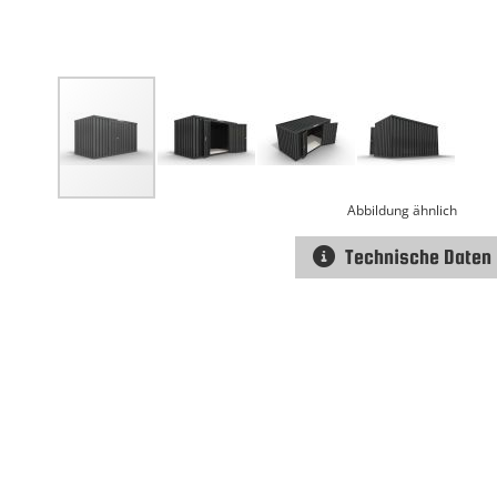
Abbildung ähnlich
Technische Daten
Zum
Anfang
der
Bildgalerie
springen