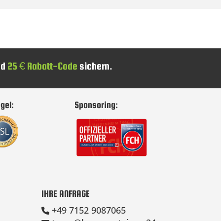
nd
25 € Rabatt-Code
sichern.
gel:
Sponsoring:
IHRE ANFRAGE
+49 7152 9087065