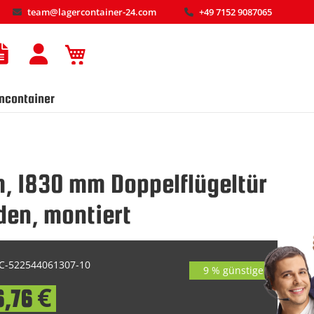
team@lagercontainer-24.com
+49 7152 9087065
Mein Warenkorb
ncontainer
, 1830 mm Doppelflügeltür
den, montiert
-522544061307-10
9 % günstiger
6,76 €