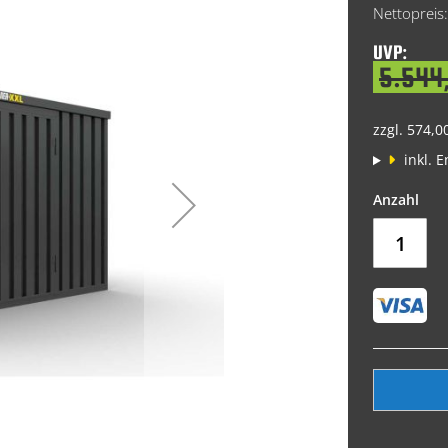
Price
UVP:
5.544,
zzgl. 574,0
inkl. 