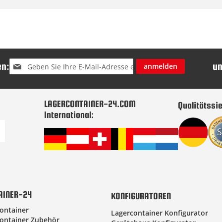
Melden
n:
u
anmelden
Sie
sich
für
unseren
LAGERCONTAINER-24.COM
Qualitätssie
Newsletter
International:
an:
AINER-24
KONFIGURATOREN
ontainer
Lagercontainer Konfigurator
ontainer Zubehör