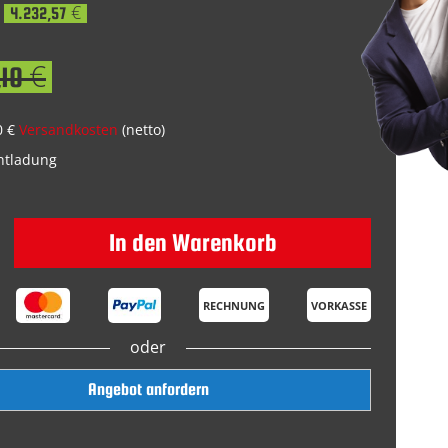
4.232,57 €
10 €
0 €
Versandkosten
(netto)
Entladung
In den Warenkorb
RECHNUNG
VORKASSE
oder
Angebot anfordern