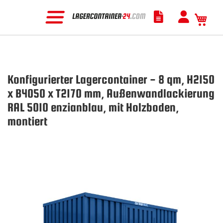
Mein
Konfigurierter Lagercontainer - 8 qm, H2150
x B4050 x T2170 mm, Außenwandlackierung
RAL 5010 enzianblau, mit Holzboden,
montiert
Zum
Ende
der
Bildgalerie
springen