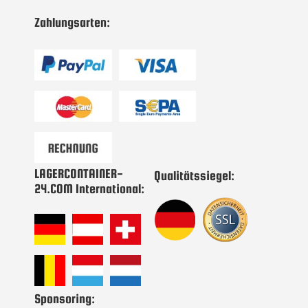
Newsletter
Zahlungsarten:
an:
LAGERCONTAINER-
Qualitätssiegel:
24.COM International:
Sponsoring: