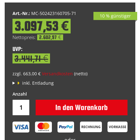
Art.-Nr.:
MC-502423160705-71
10 % günstiger
3.097,53 €
Special
Price
2.602,97 €
UVP:
3.441,71 €
zzgl. 663,00 €
Versandkosten
(netto)
inkl. Entladung
In den Warenkorb
RECHNUNG
VORKASSE
oder