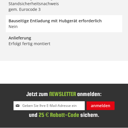
Standsicherheitsnachweis
gem. Eurocode 3
Bauseitige Entladung mit Hubgerät erforderlich
Nein
Anlieferung
Erfolgt fertig montiert
Jetzt zum
NEWSLETTER
anmelden:
Melden
anmelden
Sie
und
25 € Rabatt-Code
sichern.
sich
für
unseren