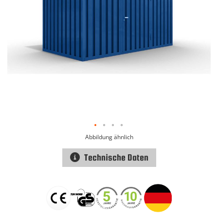
Abbildung ähnlich
Technische Daten
Zum
Anfang
der
Bildgalerie
springen