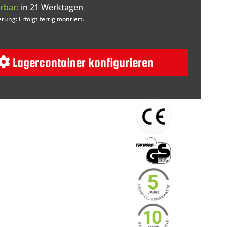
rbar:
in 21 Werktagen
erung: Erfolgt fertig montiert.
Lagercontainer konfigurieren