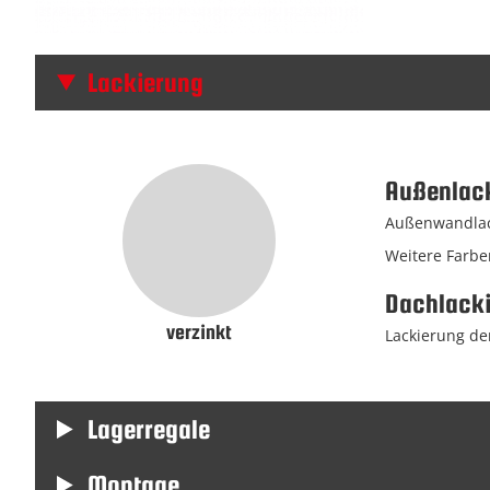
Lackierung
Außenlac
Außenwandlack
Weitere Farbe
Dachlack
verzinkt
Lackierung der
Lagerregale
Montage