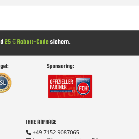
nd
25 € Rabatt-Code
sichern.
gel:
Sponsoring:
IHRE ANFRAGE
+49 7152 9087065