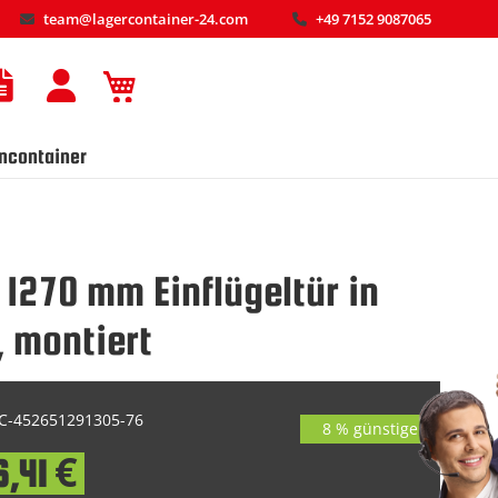
team@lagercontainer-24.com
+49 7152 9087065
Mein Warenkorb
ncontainer
 1270 mm Einflügeltür in
, montiert
-452651291305-76
8 % günstiger
6,41 €