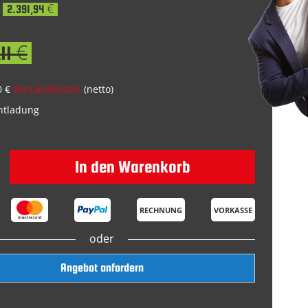
2.391,94 €
11 €
0 €
Versandkosten
(netto)
Entladung
In den Warenkorb
RECHNUNG
VORKASSE
oder
Angebot anfordern