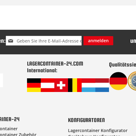
Melden
n:
u
anmelden
Sie
sich
für
unseren
LAGERCONTAINER-24.COM
Qualitätssie
Newsletter
International:
an:
AINER-24
KONFIGURATOREN
ontainer
Lagercontainer Konfigurator
ontainer Zubehör