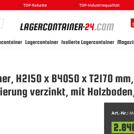
TOP-Rabatte
TOP-Industriequalität
earch
ucontainer
Lagercontainer
Isolierte Lagercontainer
Magazi
ner, H2150 x B4050 x T2170 mm,
erung verzinkt, mit Holzboden
Art.-Nr.:
MC
2.84
Special