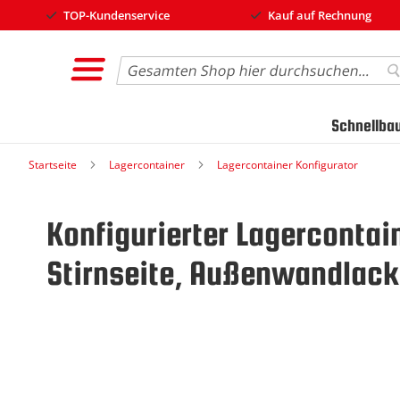
TOP-Kundenservice
Kauf auf Rechnung
Search
S
Schnellba
Startseite
Lagercontainer
Lagercontainer Konfigurator
Konfigurierter Lagercontai
Stirnseite, Außenwandlacki
Zum
Ende
der
Bildgalerie
springen