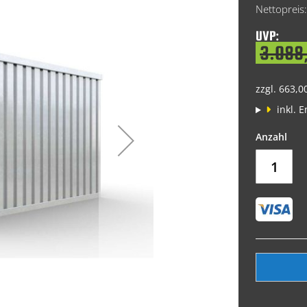
Price
UVP:
3.088,
zzgl. 663,0
inkl. 