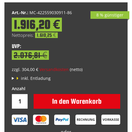
Art.-Nr.:
MC-422559030911-86
8 % günstiger
1.916,20 €
Special
Price
1.610,25 €
UVP:
2.076,81 €
zzgl. 304,00 €
Versandkosten
(netto)
inkl. Entladung
In den Warenkorb
RECHNUNG
VORKASSE
oder