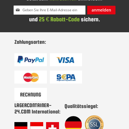
Melden
anmelden
Sie
und
25 € Rabatt-Code
sichern.
sich
für
unseren
Newsletter
Zahlungsarten:
an:
LAGERCONTAINER-
Qualitätssiegel:
24.COM International: