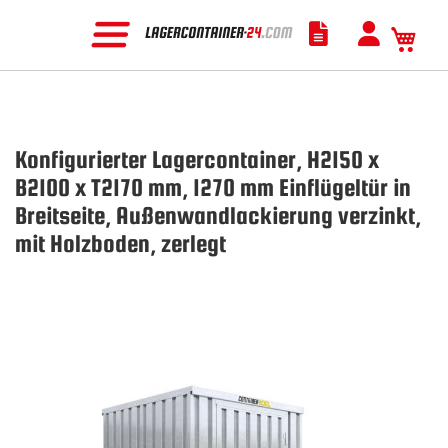
Mein
Konfigurierter Lagercontainer, H2150 x
B2100 x T2170 mm, 1270 mm Einflügeltür in
Breitseite, Außenwandlackierung verzinkt,
mit Holzboden, zerlegt
Zum
Ende
der
Bildgalerie
springen