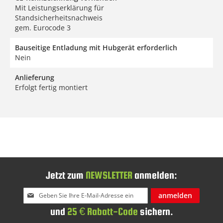
Mit Leistungserklärung für
Standsicherheitsnachweis
gem. Eurocode 3
Bauseitige Entladung mit Hubgerät erforderlich
Nein
Anlieferung
Erfolgt fertig montiert
Jetzt zum
NEWSLETTER
anmelden:
Melden
anmelden
Sie
und
25 € Rabatt-Code
sichern.
sich
für