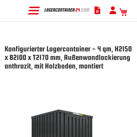
Mein
Konfigurierter Lagercontainer - 4 qm, H2150
x B2100 x T2170 mm, Außenwandlackierung
anthrazit, mit Holzboden, montiert
Zum
Ende
der
Bildgalerie
springen