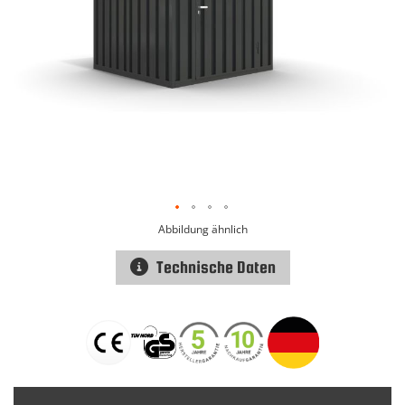
Abbildung ähnlich
Technische Daten
Zum
Anfang
der
Bildgalerie
springen