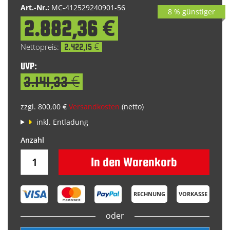
Art.-Nr.:
MC-412529240901-56
8 % günstiger
2.882,36 €
Special
Price
2.422,15 €
UVP:
3.141,33 €
zzgl. 800,00 €
Versandkosten
(netto)
inkl. Entladung
In den Warenkorb
RECHNUNG
VORKASSE
oder