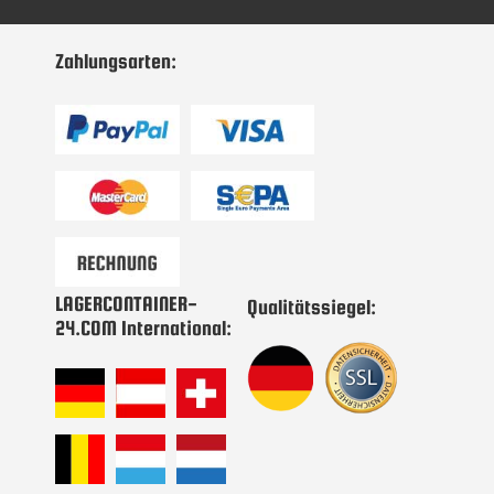
unseren
Newsletter
Zahlungsarten:
an:
LAGERCONTAINER-
Qualitätssiegel:
24.COM International: