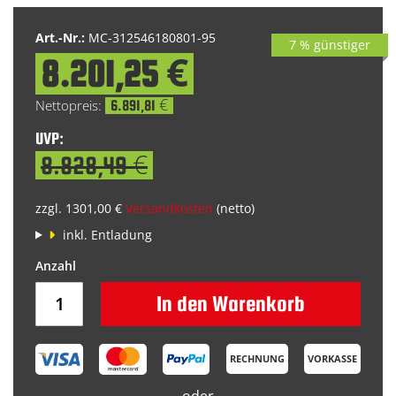
Art.-Nr.:
MC-312546180801-95
7 % günstiger
8.201,25 €
Special
Price
6.891,81 €
UVP:
8.828,49 €
zzgl. 1301,00 €
Versandkosten
(netto)
inkl. Entladung
In den Warenkorb
RECHNUNG
VORKASSE
oder