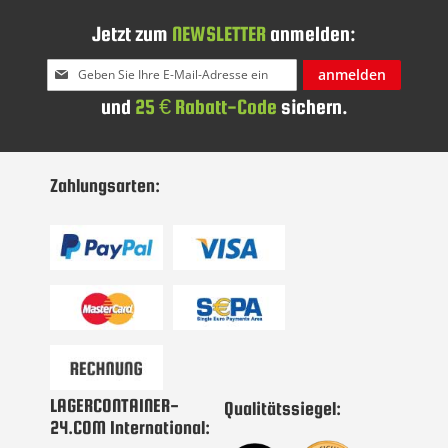
Jetzt zum
NEWSLETTER
anmelden:
Melden
anmelden
Sie
und
25 € Rabatt-Code
sichern.
sich
für
unseren
Newsletter
Zahlungsarten:
an:
LAGERCONTAINER-
Qualitätssiegel:
24.COM International: