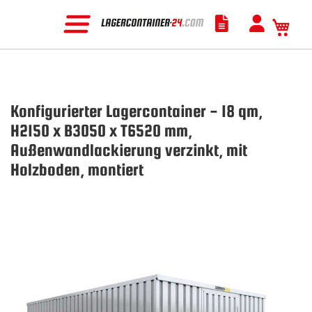
Mein
Konfigurierter Lagercontainer - 18 qm,
H2150 x B3050 x T6520 mm,
Außenwandlackierung verzinkt, mit
Holzboden, montiert
Zum
Ende
der
Bildgalerie
springen