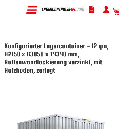
Mein
Konfigurierter Lagercontainer - 12 qm,
H2150 x B3050 x T4340 mm,
Außenwandlackierung verzinkt, mit
Holzboden, zerlegt
Zum
Ende
der
Bildgalerie
springen