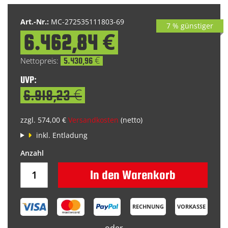
Art.-Nr.:
MC-272535111803-69
7 % günstiger
6.462,84 €
Special
Price
5.430,96 €
UVP:
6.918,23 €
zzgl. 574,00 €
Versandkosten
(netto)
inkl. Entladung
In den Warenkorb
RECHNUNG
VORKASSE
oder