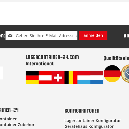
Melden
n:
u
anmelden
Sie
sich
für
unseren
LAGERCONTAINER-24.COM
Qualitätssie
Newsletter
International:
an:
AINER-24
KONFIGURATOREN
ontainer
Lagercontainer Konfigurator
ontainer Zubehör
Gerätehaus Konfigurator