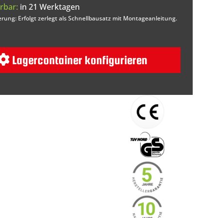
rbar:
in 21 Werktagen
erung: Erfolgt zerlegt als Schnellbausatz mit Montageanleitung.
Lagercontainer konfigurieren