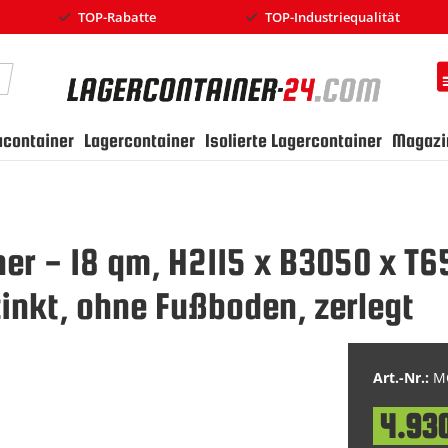
TOP-Rabatte
TOP-Industriequalität
earch
ucontainer
Lagercontainer
Isolierte Lagercontainer
Magazi
ner - 18 qm, H2115 x B3050 x T
nkt, ohne Fußboden, zerlegt
Art.-Nr.:
MC
4.93
Special