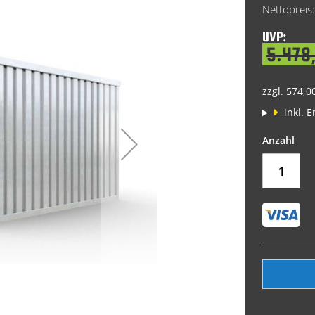
Price
UVP:
5.478
zzgl. 574,0
inkl. 