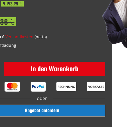
4.143,29 €
,36 €
0 €
Versandkosten
(netto)
Entladung
In den Warenkorb
RECHNUNG
VORKASSE
oder
Angebot anfordern