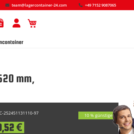
team@lagercontainer-24.com
+49 7152 9087065
Mein Warenkorb
ncontainer
6520 mm,
-252451131110-97
10 % günstiger
0,52 €