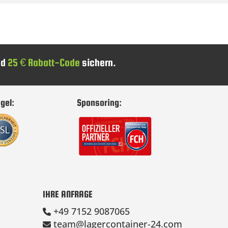
nd
25 € Rabatt-Code
sichern.
gel:
Sponsoring:
IHRE ANFRAGE
+49 7152 9087065
team@lagercontainer-24.com