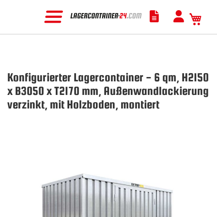
Mein
Konfigurierter Lagercontainer - 6 qm, H2150
x B3050 x T2170 mm, Außenwandlackierung
verzinkt, mit Holzboden, montiert
Zum
Ende
der
Bildgalerie
springen