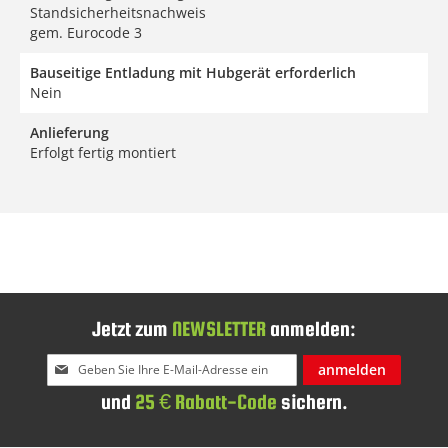
Standsicherheitsnachweis
gem. Eurocode 3
Bauseitige Entladung mit Hubgerät erforderlich
Nein
Anlieferung
Erfolgt fertig montiert
Jetzt zum
NEWSLETTER
anmelden:
Melden
anmelden
Sie
und
25 € Rabatt-Code
sichern.
sich
für
unseren