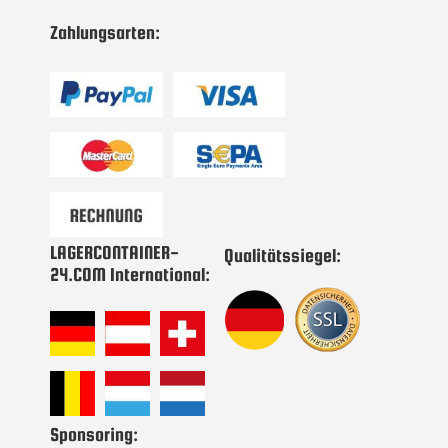
Newsletter
Zahlungsarten:
an:
LAGERCONTAINER-
Qualitätssiegel:
24.COM International:
Sponsoring: