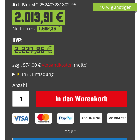
Art.-Nr.:
MC-252403281802-95
10 % günstiger
2.013,91 €
Special
Price
1.692,36 €
UVP:
2.227,85 €
zzgl. 574,00 €
Versandkosten
(netto)
inkl. Entladung
In den Warenkorb
RECHNUNG
VORKASSE
oder