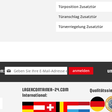
Türposition Zusatztür
Türanschlag Zusatztür
Türverriegelung Zusatztür
Melden
n:
u
anmelden
Sie
sich
für
unseren
LAGERCONTAINER-24.COM
Qualitätssie
Newsletter
International:
an: