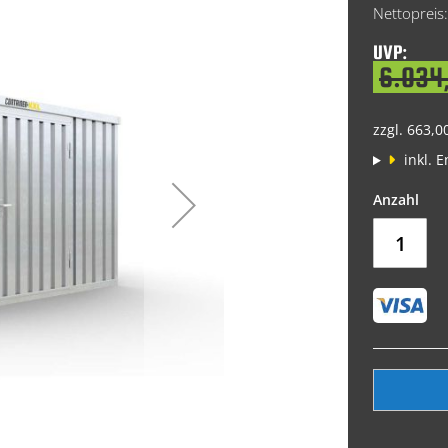
Price
UVP:
6.034
zzgl. 663,0
inkl. 