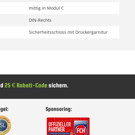
mittig in Modul C
DIN-Rechts
Sicherheitsschloss mit Drückergarnitur
nd
25 € Rabatt-Code
sichern.
gel:
Sponsoring: