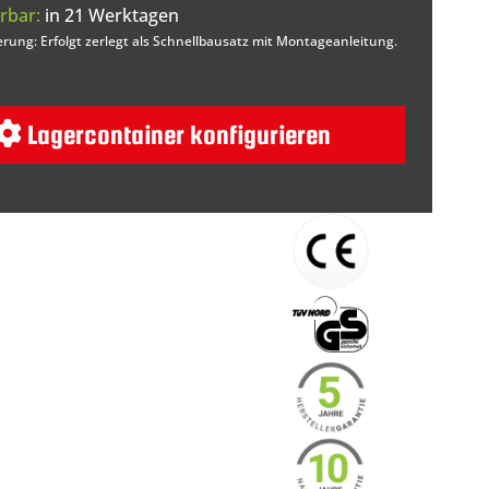
rbar:
in 21 Werktagen
erung: Erfolgt zerlegt als Schnellbausatz mit Montageanleitung.
Lagercontainer konfigurieren