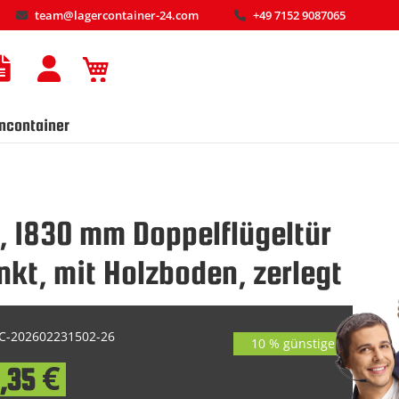
team@lagercontainer-24.com
+49 7152 9087065
Mein Warenkorb
ncontainer
, 1830 mm Doppelflügeltür
nkt, mit Holzboden, zerlegt
-202602231502-26
10 % günstiger
,35 €