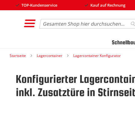
TOP-Kundenservice
Kauf auf Rechnung
Search
S
Schnellba
Startseite
Lagercontainer
Lagercontainer Konfigurator
Konfigurierter Lagercontai
inkl. Zusatztüre in Stirnse
Zum
Ende
der
Bildgalerie
springen