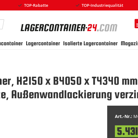
TOP-Rabatte
TOP-Industriequalität
earch
ucontainer
Lagercontainer
Isolierte Lagercontainer
Magazi
ner, H2150 x B4050 x T4340 mm
ite, Außenwandlackierung verzi
Art.-Nr.:
MC
5.431
Special