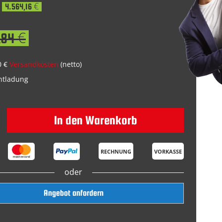
4.564,16 €
,84 €
0 €
Versandkosten
(netto)
Entladung
In den Warenkorb
RECHNUNG
VORKASSE
oder
Angebot anfordern