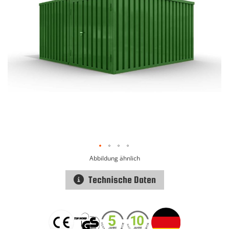
Abbildung ähnlich
Technische Daten
Zum
Anfang
der