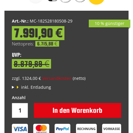
Bildgalerie
springen
Art.-Nr.:
MC-182528180508-29
10 % günstiger
7.991,90 €
Special
Price
6.715,88 €
UVP:
8.879,89 €
zzgl. 1324,00 €
Versandkosten
(netto)
inkl. Entladung
In den Warenkorb
RECHNUNG
VORKASSE