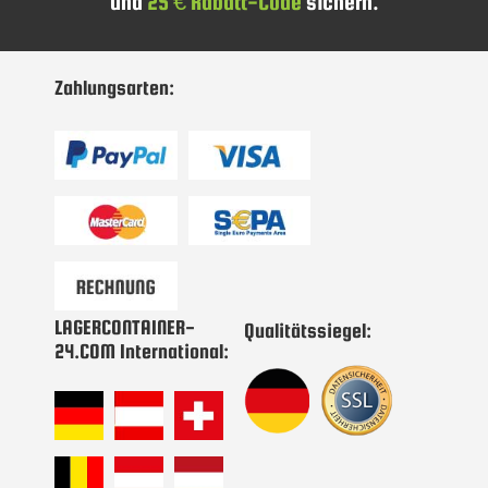
und
25 € Rabatt-Code
sichern.
sich
für
unseren
Newsletter
Zahlungsarten:
an:
LAGERCONTAINER-
Qualitätssiegel:
24.COM International: