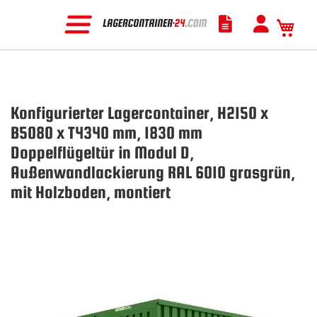
Mein
Konfigurierter Lagercontainer, H2150 x
B5080 x T4340 mm, 1830 mm
Doppelflügeltür in Modul D,
Außenwandlackierung RAL 6010 grasgrün,
mit Holzboden, montiert
Zum
Ende
der
Bildgalerie
springen