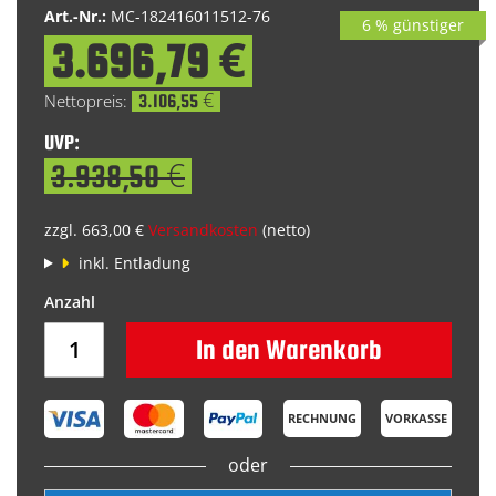
Art.-Nr.:
MC-182416011512-76
6 % günstiger
3.696,79 €
Special
Price
3.106,55 €
UVP:
3.938,50 €
zzgl. 663,00 €
Versandkosten
(netto)
inkl. Entladung
In den Warenkorb
RECHNUNG
VORKASSE
oder