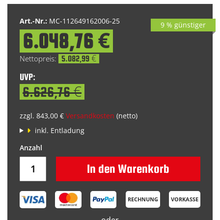
Art.-Nr.:
MC-112649162006-25
9 % günstiger
6.048,76 €
Special
Price
5.082,99 €
UVP:
6.626,76 €
zzgl. 843,00 €
Versandkosten
(netto)
inkl. Entladung
In den Warenkorb
RECHNUNG
VORKASSE
oder