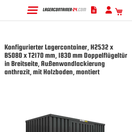
Mein
Konfigurierter Lagercontainer, H2532 x
B5080 x T2170 mm, 1830 mm Doppelflügeltür
in Breitseite, Außenwandlackierung
anthrazit, mit Holzboden, montiert
Zum
Ende
der
Bildgalerie
springen