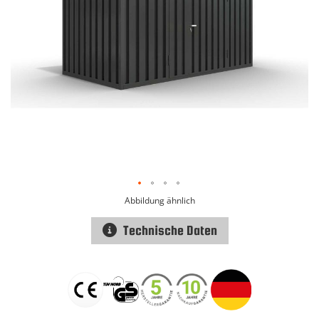
Abbildung ähnlich
Technische Daten
Zum
Anfang
der
Bildgalerie
springen