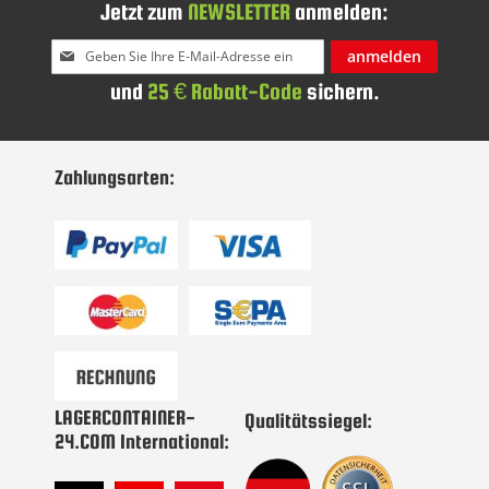
Jetzt zum
NEWSLETTER
anmelden:
Melden
anmelden
Sie
und
25 € Rabatt-Code
sichern.
sich
für
unseren
Newsletter
Zahlungsarten:
an:
LAGERCONTAINER-
Qualitätssiegel:
24.COM International: