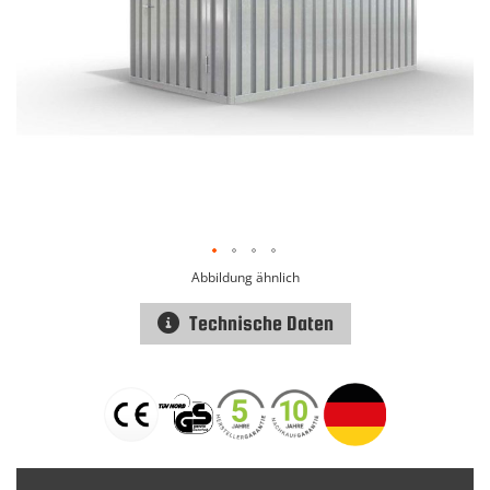
Abbildung ähnlich
Technische Daten
Zum
Anfang
der
Bildgalerie
springen