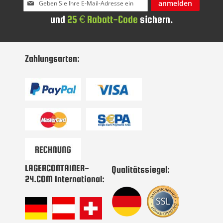
anmelden
Sie
und
25 € Rabatt-Code
sichern.
sich
für
unseren
Newsletter
Zahlungsarten:
an:
LAGERCONTAINER-
Qualitätssiegel:
24.COM International: