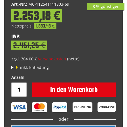
Art.-Nr.:
MC-112541111803-69
8 % günstiger
2.253,18 €
Special
Price
1.893,43 €
UVP:
2.451,25 €
zzgl. 304,00 €
Versandkosten
(netto)
inkl. Entladung
In den Warenkorb
RECHNUNG
VORKASSE
oder