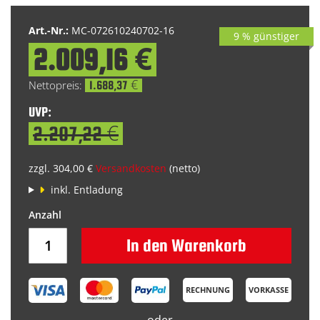
Art.-Nr.:
MC-072610240702-16
9 % günstiger
2.009,16 €
Special
Price
1.688,37 €
UVP:
2.207,22 €
zzgl. 304,00 €
Versandkosten
(netto)
inkl. Entladung
In den Warenkorb
RECHNUNG
VORKASSE
oder