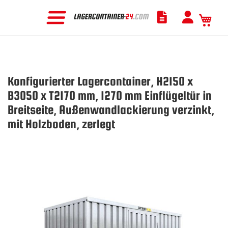
Mein
Konfigurierter Lagercontainer, H2150 x
B3050 x T2170 mm, 1270 mm Einflügeltür in
Breitseite, Außenwandlackierung verzinkt,
mit Holzboden, zerlegt
Zum
Ende
der
Bildgalerie
springen