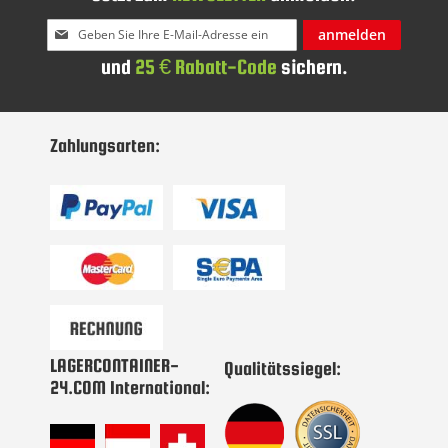
Melden
anmelden
Sie
und
25 € Rabatt-Code
sichern.
sich
für
unseren
Newsletter
Zahlungsarten:
an:
LAGERCONTAINER-
Qualitätssiegel:
24.COM International: