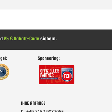
nd
25 € Rabatt-Code
sichern.
gel:
Sponsoring:
IHRE ANFRAGE
+49 7152 9087065