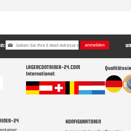
Melden
n:
u
anmelden
Sie
sich
für
unseren
LAGERCONTAINER-24.COM
Qualitätssie
Newsletter
International:
an:
AINER-24
KONFIGURATOREN
ontainer