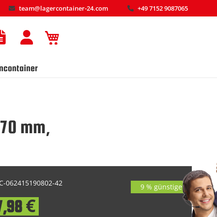
team@lagercontainer-24.com
+49 7152 9087065
Mein Warenkorb
ncontainer
170 mm,
-062415190802-42
9 % günstiger
7,98 €