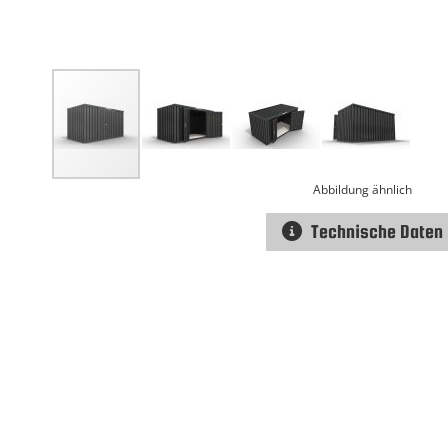
Abbildung ähnlich
Technische Daten
Zum
Anfang
der
Bildgalerie
springen