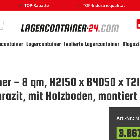
TOP-Rabatte
TOP-Industriequalität
earch
ucontainer
Lagercontainer
Isolierte Lagercontainer
Magazi
ner - 8 qm, H2150 x B4050 x T2
azit, mit Holzboden, montiert
Art.-Nr.:
MC
3.86
Special