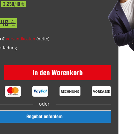
3.250,40 €
,46 €
0 €
Versandkosten
(netto)
Entladung
In den Warenkorb
RECHNUNG
VORKASSE
oder
Angebot anfordern