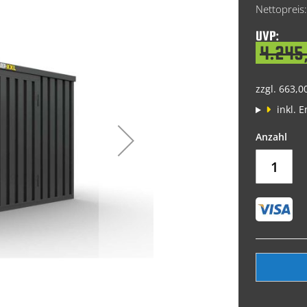
Price
UVP:
4.245
zzgl. 663,0
inkl. 