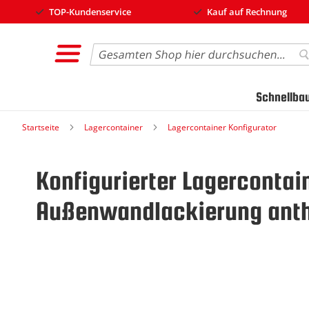
TOP-Kundenservice
Kauf auf Rechnung
Search
S
Schnellba
Startseite
Lagercontainer
Lagercontainer Konfigurator
Konfigurierter Lagercontai
Außenwandlackierung anthr
Zum
Ende
der
Bildgalerie
springen