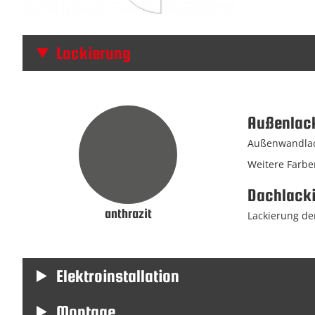
Lackierung
Außenlac
Außenwandlack
Weitere Farbe
Dachlack
anthrazit
Lackierung der
Elektroinstallation
Montage