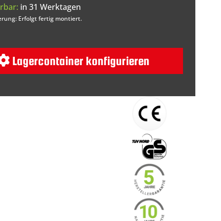
rbar:
in 31 Werktagen
erung: Erfolgt fertig montiert.
Lagercontainer konfigurieren