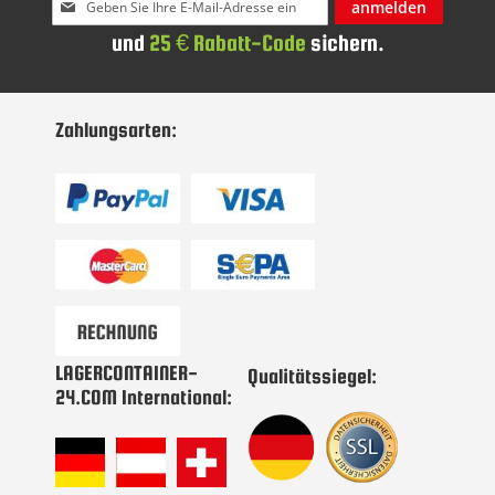
anmelden
Sie
und
25 € Rabatt-Code
sichern.
sich
für
unseren
Newsletter
Zahlungsarten:
an:
LAGERCONTAINER-
Qualitätssiegel:
24.COM International: