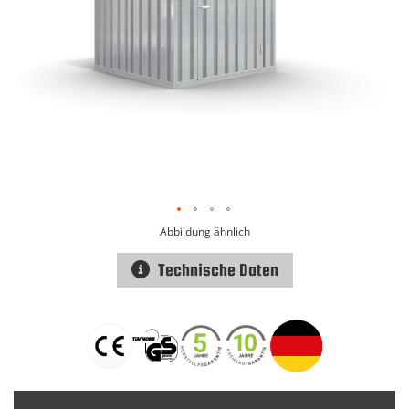
Abbildung ähnlich
Technische Daten
Zum
Anfang
der
Bildgalerie
springen