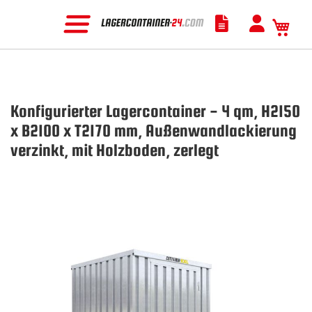
Mein
Konfigurierter Lagercontainer - 4 qm, H2150
x B2100 x T2170 mm, Außenwandlackierung
verzinkt, mit Holzboden, zerlegt
Zum
Ende
der
Bildgalerie
springen