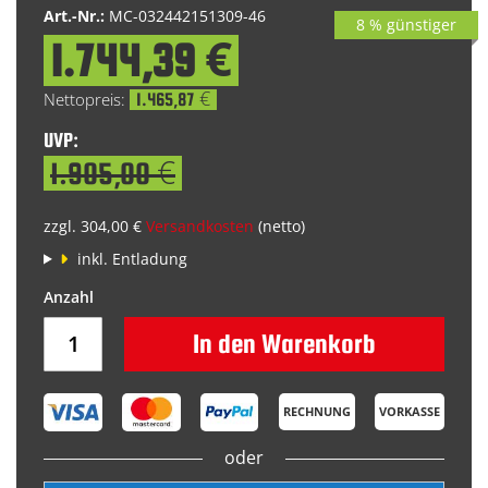
Art.-Nr.:
MC-032442151309-46
8 % günstiger
1.744,39 €
Special
Price
1.465,87 €
UVP:
1.905,00 €
zzgl. 304,00 €
Versandkosten
(netto)
inkl. Entladung
In den Warenkorb
RECHNUNG
VORKASSE
oder