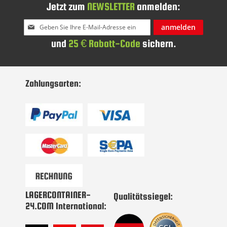
Jetzt zum
NEWSLETTER
anmelden:
Melden
anmelden
Sie
und
25 € Rabatt-Code
sichern.
sich
für
unseren
Newsletter
Zahlungsarten:
an:
LAGERCONTAINER-
Qualitätssiegel:
24.COM International: