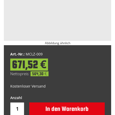
Abbildung ähnlich
Zum
Anfang
Art.-Nr.:
MCLZ-009
der
671,52 €
Bildgalerie
springen
564,30 €
Kostenloser Versand
In den Warenkorb