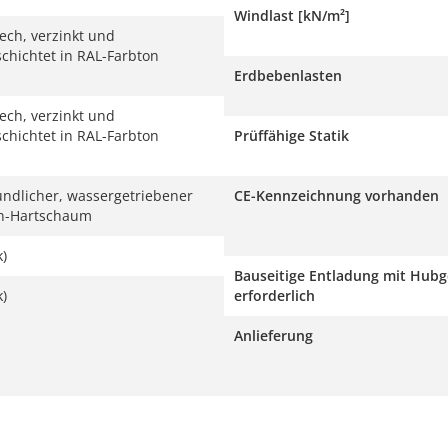
Windlast [kN/m²]
lech, verzinkt und
schichtet in RAL-Farbton
Erdbebenlasten
lech, verzinkt und
schichtet in RAL-Farbton
Prüffähige Statik
ndlicher, wassergetriebener
CE-Kennzeichnung vorhanden
an-Hartschaum
k)
Bauseitige Entladung mit Hubg
k)
erforderlich
Anlieferung