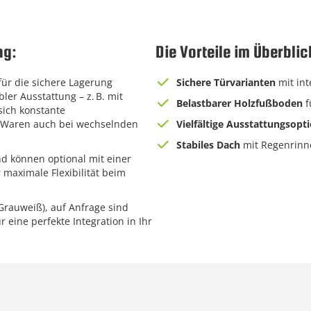
ng:
Die Vorteile im Überblic
für die sichere Lagerung
Sichere Türvarianten
mit int
ler Ausstattung – z. B. mit
Belastbarer Holzfußboden
f
sich konstante
re Waren auch bei wechselnden
Vielfältige Ausstattungsopt
Stabiles Dach
mit Regenrinne
nd können optional mit einer
 maximale Flexibilität beim
Grauweiß), auf Anfrage sind
r eine perfekte Integration in Ihr