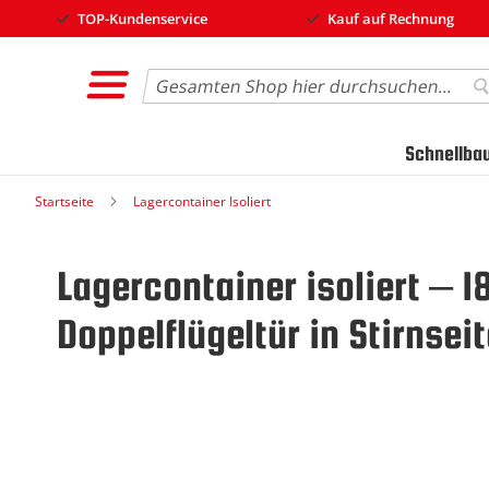
TOP-Kundenservice
Kauf auf Rechnung
Search
S
Schnellba
Startseite
Lagercontainer Isoliert
Lagercontainer isoliert –
Doppelflügeltür in Stirnsei
Zum
Ende
der
Bildgalerie
springen