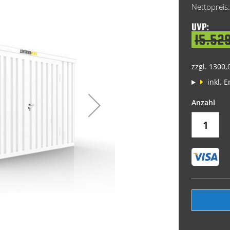
Price
UVP:
15.52
zzgl. 1300,
inkl. 