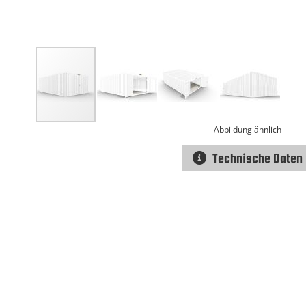
Abbildung ähnlich
Technische Daten
Zum
Anfang
der
Bildgalerie
springen