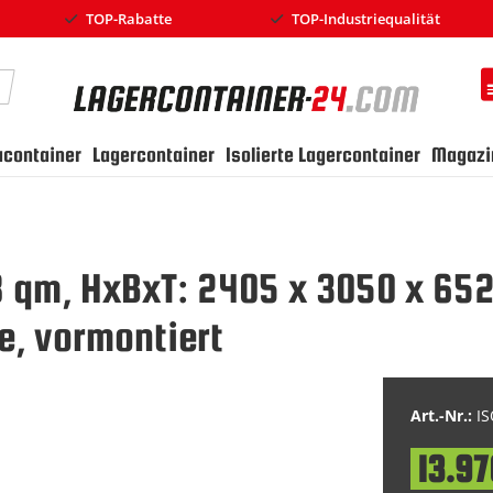
TOP-Rabatte
TOP-Industriequalität
earch
ucontainer
Lagercontainer
Isolierte Lagercontainer
Magazi
 18 qm, HxBxT: 2405 x 3050 x 
te, vormontiert
Art.-Nr.:
IS
13.97
Special