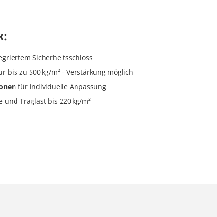
k:
egriertem Sicherheitsschloss
ür bis zu 500 kg/m² - Verstärkung möglich
ionen
für individuelle Anpassung
 und Traglast bis 220 kg/m²