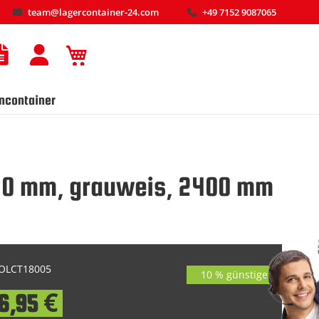
team@lagercontainer-24.com
+49 7152 9087065
Mein Warenkorb
ncontainer
6520 mm, grauweis, 2400 mm
OLCT18005
10 % günstiger
6,95 €