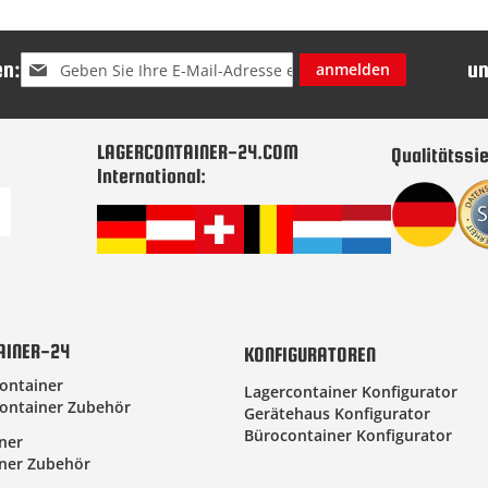
Melden
n:
u
anmelden
Sie
sich
für
unseren
LAGERCONTAINER-24.COM
Qualitätssie
Newsletter
International:
an:
AINER-24
KONFIGURATOREN
ontainer
Lagercontainer Konfigurator
ontainer Zubehör
Gerätehaus Konfigurator
Bürocontainer Konfigurator
ner
ner Zubehör