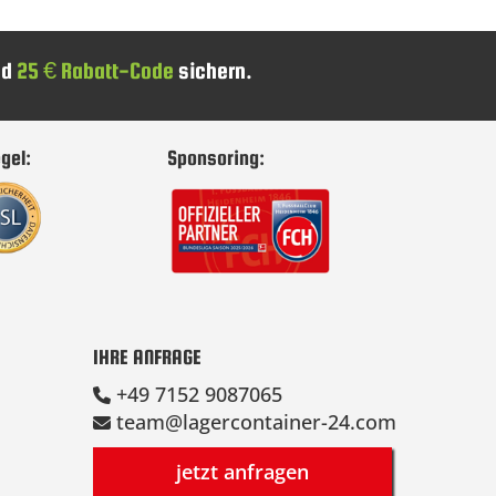
nd
25 € Rabatt-Code
sichern.
gel:
Sponsoring:
IHRE ANFRAGE
+49 7152 9087065
team@lagercontainer-24.com
jetzt anfragen