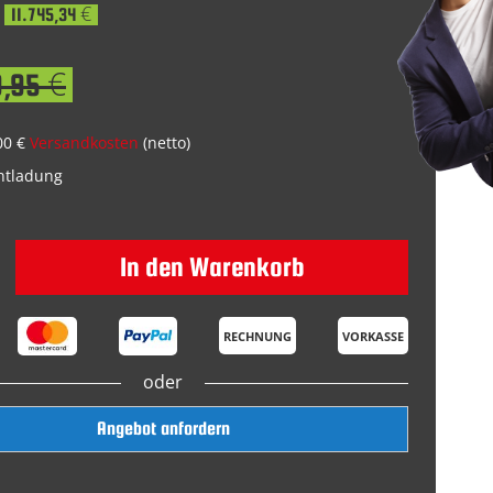
11.745,34 €
9,95 €
00 €
Versandkosten
(netto)
Entladung
In den Warenkorb
RECHNUNG
VORKASSE
oder
Angebot anfordern