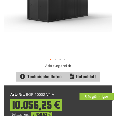
Abbildung ähnlich
Technische Daten
Datenblatt
Zum
Anfang
Art.-Nr.:
BQR-10002-V4-A
5 % günstiger
der
10.056,25 €
Bildgalerie
Special
springen
Price
8.450,63 €