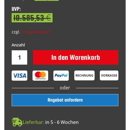
UVP:
10.585,53 €
zzgl.
Versandkosten
In den Warenkorb
RECHNUNG
VORKASSE
oder
Angebot anfordern
Lieferbar:
in 5 - 6 Wochen