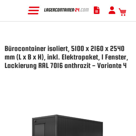
Mein
Bürocontainer isoliert, 5100 x 2160 x 2540
mm (L x B x H), inkl. Elektropaket, 1 Fenster,
Lackierung RAL 7016 anthrazit - Variante 4
Zum
Ende
der
Bildgalerie
springen