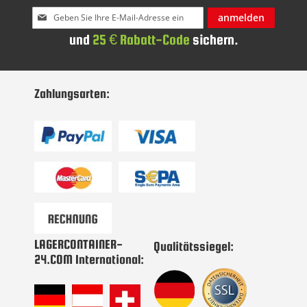
Melden
anmelden
Sie
und
25 € Rabatt-Code
sichern.
sich
für
unseren
Newsletter
Zahlungsarten:
an:
LAGERCONTAINER-
Qualitätssiegel:
24.COM International: