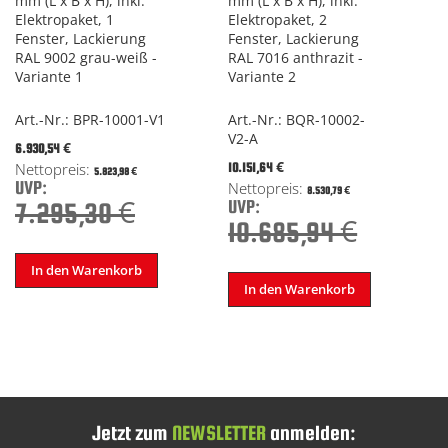
mm (L x B x H), inkl.
mm (L x B x H), inkl.
Elektropaket, 1
Elektropaket, 2
Fenster, Lackierung
Fenster, Lackierung
RAL 9002 grau-weiß -
RAL 7016 anthrazit -
Variante 1
Variante 2
Art.-Nr.: BPR-10001-V1
Art.-Nr.: BQR-10002-
V2-A
Special
6.930,54 €
Price
Special
10.151,64 €
5.823,98 €
Price
UVP:
8.530,79 €
UVP:
7.295,30 €
10.685,94 €
In den Warenkorb
In den Warenkorb
Jetzt zum
NEWSLETTER
anmelden: